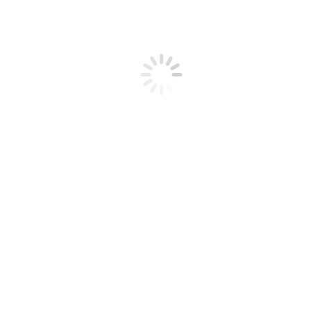
생선류
패류
알류
채용정보
고객센터
공지사항
레시피
Q&A
공지사항
TOP Quality Seafood width Us
You are here:
Notice