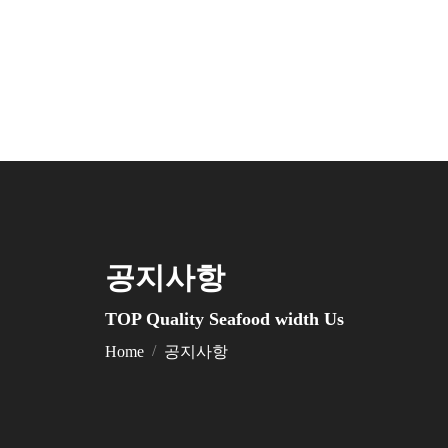
공지사항
You are here:
TOP Quality Seafood width Us
Home
공지사항